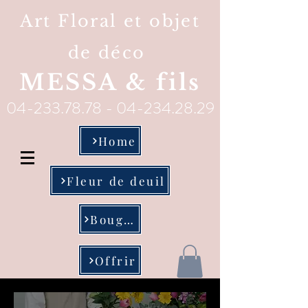
Art Floral et objet
de déco
MESSA & fils
04-233.78.78 - 04-234.28
.29
Home
Fleur de deuil
Bougie
Offrir