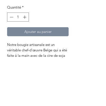
original
promotionnel
Quantité
*
Ajouter au panier
Notre bougie artisanale est un
véritable chef-d'œuvre Belge qui a été
faite à la main avec de la cire de soja
de haute qualité. La bougie est conçue
pour brûler lentement et délicatement,
créant une atmosphère chaleureuse et
apaisante. La mèche en bois naturel
ajoute un bruissement apaisant à
chaque fois que la bougie brûle, vous
permettant de vous détendre
facilement après une journée
stressante. Que vous cherchiez à vous