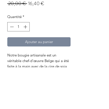
Prix
Prix
 20,00 € 
16,40 €
original
promotionnel
Quantité
*
Ajouter au panier
Notre bougie artisanale est un
véritable chef-d'œuvre Belge qui a été
faite à la main avec de la cire de soja
de haute qualité. La bougie est conçue
pour brûler lentement et délicatement,
créant une atmosphère chaleureuse et
apaisante. La mèche en bois naturel
ajoute un bruissement apaisant à
chaque fois que la bougie brûle, vous
permettant de vous détendre