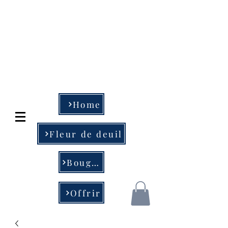
Art Floral et objet
de déco
MESSA & fils
04-233.78.78 - 04-234.28
.29
Home
Fleur de deuil
Bougie
Offrir