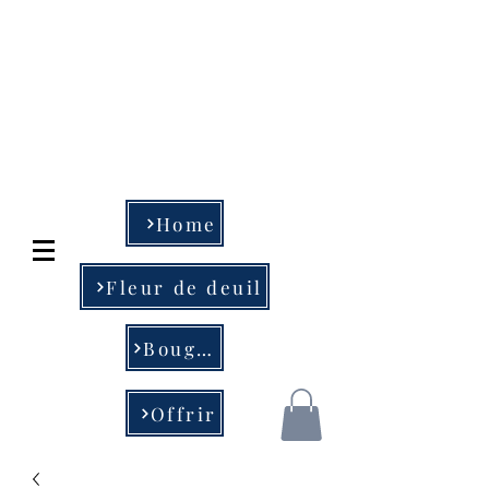
Art Floral et objet
de déco
MESSA & fils
04-233.78.78 - 04-234.28
.29
Home
Fleur de deuil
Bougie
Offrir