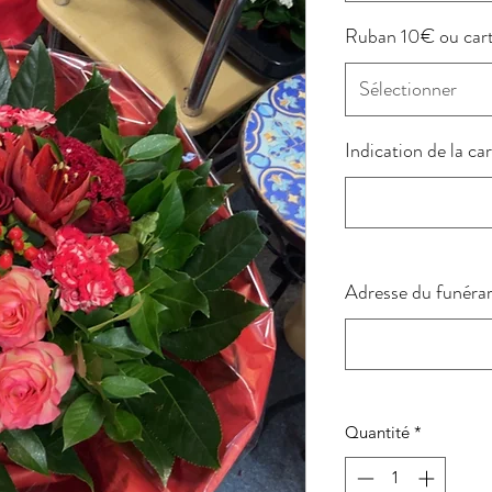
Ruban 10€ ou car
Sélectionner
Indication de la ca
Adresse du funéra
Quantité
*