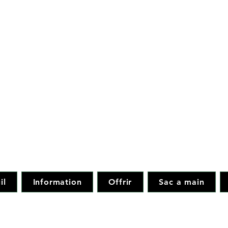
loral et objet d
ESSA & fi
-233.78.78 - 04-234.28
ues sur notre site internet avant 11 h sont tr
il
Information
Offrir
Sac a main