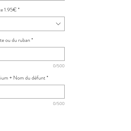
te 1.95€
*
rte ou du ruban
*
0/500
rium + Nom du défunt
*
0/500