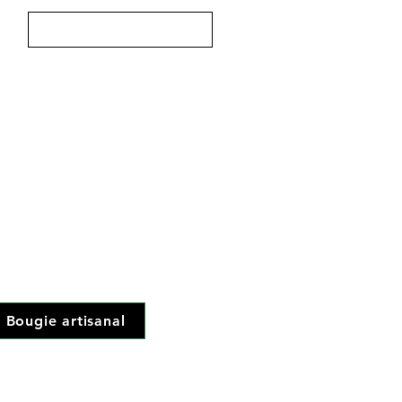
Se connecter
e déco
ls
.29
aitées le jour même
Bougie artisanal