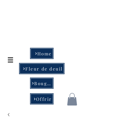
Art Floral et objet
de déco
MESSA & fils
04-233.78.78 - 04-234.28
.29
Home
Fleur de deuil
Bougie
Offrir