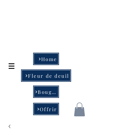
Art Floral et objet
de déco
MESSA & fils
04-233.78.78 - 04-234.28
.29
Home
Fleur de deuil
Bougie
Offrir